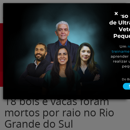
Pular
Alter
×
para
o
conteúdo
Portal para Profissionais Veterinários
Assine Gratuitamente
Categorias
Alter
18 bois e vacas foram
mortos por raio no Rio
Grande do Sul