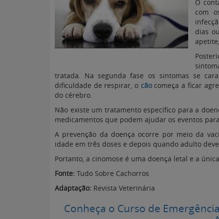
O cont
com os
infecç
dias o
apetite
Poste
sintom
tratada. Na segunda fase os sintomas se caract
dificuldade de respirar, o
cão
começa a ficar agre
do cérebro.
Não existe um tratamento específico para a doen
medicamentos que podem ajudar os eventos paral
A prevenção da doença ocorre por meio da vaci
idade em três doses e depois quando adulto dev
Portanto, a cinomose é uma doença letal e a únic
Fonte:
Tudo Sobre Cachorros
Adaptação:
Revista Veterinária
Conheça o Curso de Emergênci