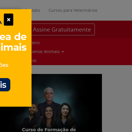
ratuitos
Contato
Cursos para Veterinários
×
Assine Gratuitamente
Parceiro
Pequenos Animais
Suinos