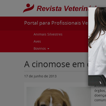
Pular para o conteúdo
Portal para Profissionais Veterinári
Animais Silvestres
Capr
Aves
Cur
Bovinos
Curs
A cinomose em cães
17 de junho de 2013
A cino
órgãos
doença
comuns