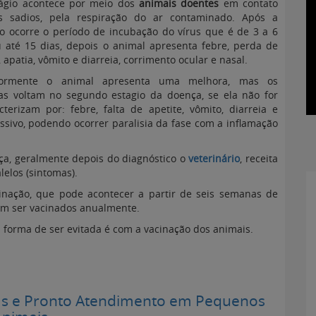
ágio acontece por meio dos
animais doentes
em contato
 sadios, pela respiração do ar contaminado. Após a
ão ocorre o período de incubação do vírus que é de 3 a 6
u até 15 dias, depois o animal apresenta febre, perda de
, apatia, vômito e diarreia, corrimento ocular e nasal.
riormente o animal apresenta uma melhora, mas os
as voltam no segundo estagio da doença, se ela não for
erizam por: febre, falta de apetite, vômito, diarreia e
ssivo, podendo ocorrer paralisia da fase com a inflamação
ça, geralmente depois do diagnóstico o
veterinário
, receita
elos (sintomas).
nação, que pode acontecer a partir de seis semanas de
em ser vacinados anualmente.
a forma de ser evitada é com a vacinação dos animais.
as e Pronto Atendimento em Pequenos