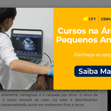
Início
Sobre
Materiais G
os
inos e ovinos
Entrevistas
iosidades
Equinos
os e Eventos
Genética e Tecnologia
mose é uma moléstia que acomete os
cães
atingindo vários
, altamente contagiosa e é causada por vírus. O vírus da
 é muito sensível ao calor, luz solar e desinfetantes
 desenvolvendo assim em ambientes frios e secos.