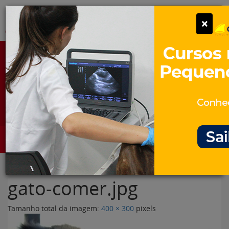
Pular
Alter
×
para
o
conteúdo
Portal para Profissionais Veterinários
Assine Gratuitamente
Categorias
Alter
gato-comer.jpg
Tamanho total da imagem:
400
×
300
pixels