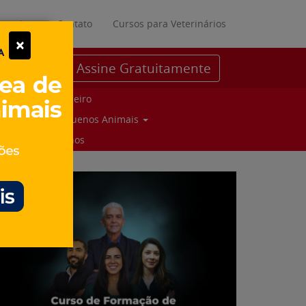
ratuitos
Contato
Cursos para Veterinários
×
Assine Gratuitamente
Parceiro
Pequenos Animais
Suinos