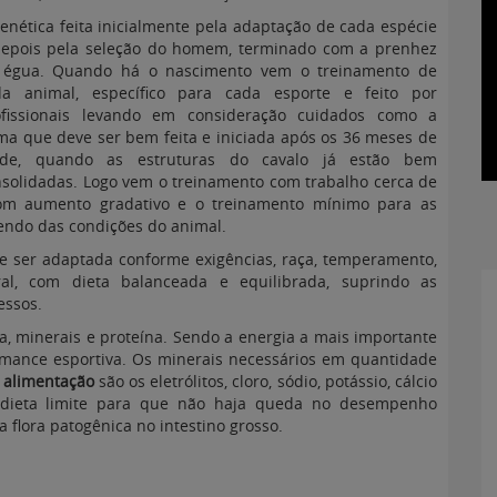
enética feita inicialmente pela adaptação de cada espécie
depois pela seleção do homem, terminado com a prenhez
 égua. Quando há o nascimento vem o treinamento de
da animal, específico para cada esporte e feito por
ofissionais levando em consideração cuidados como a
a que deve ser bem feita e iniciada após os 36 meses de
ade, quando as estruturas do cavalo já estão bem
solidadas. Logo vem o treinamento com trabalho cerca de
com aumento gradativo e o treinamento mínimo para as
endo das condições do animal.
 ser adaptada conforme exigências, raça, temperamento,
ral, com dieta balanceada e equilibrada, suprindo as
essos.
a, minerais e proteína. Sendo a energia a mais importante
mance esportiva. Os minerais necessários em quantidade
alimentação
são os eletrólitos, cloro, sódio, potássio, cálcio
 dieta limite para que não haja queda no desempenho
 flora patogênica no intestino grosso.