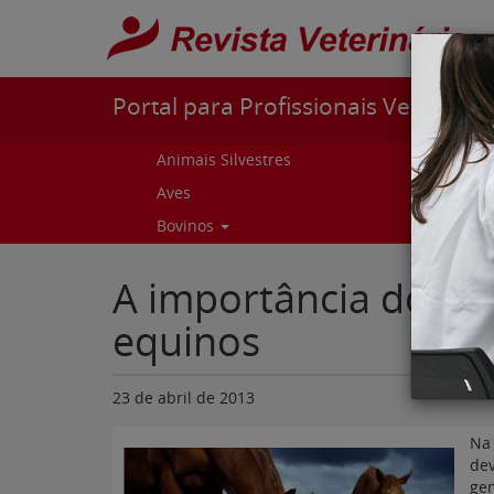
Pular para o conteúdo
Portal para Profissionais Veterinári
Animais Silvestres
Capr
Aves
Cur
Bovinos
Curs
A importância do con
equinos
23 de abril de 2013
N
de
gen