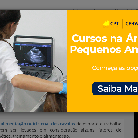
Início
Sobre
Materiais G
os
inos e ovinos
Entrevistas
iosidades
Equinos
os e Eventos
Genética e Tecnologia
trole nutricional em
a
alimentação nutricional dos cavalos
de esporte e trabalho
vem ser levados em consideração alguns fatores de
ética, treinamento e alimentação.