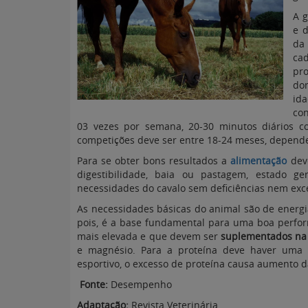
A g
e 
da
ca
pr
dom
id
con
03 vezes por semana, 20-30 minutos diários 
competições deve ser entre 18-24 meses, depend
Para se obter bons resultados a
alimentação
deve
digestibilidade, baia ou pastagem, estado ge
necessidades do cavalo sem deficiências nem exc
As necessidades básicas do animal são de energi
pois, é a base fundamental para uma boa perfor
mais elevada e que devem ser
suplementados na 
e magnésio. Para a proteína deve haver uma
esportivo, o excesso de proteína causa aumento da
Fonte:
Desempenho
Adaptação:
Revista Veterinária