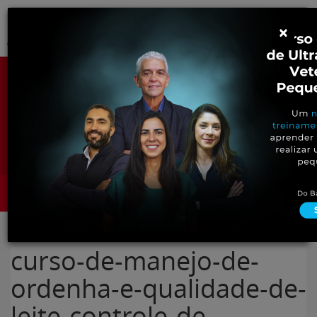
Pular
Alter
×
para
o
conteúdo
Portal para Profissionais Veterinários
Assine Gratuitamente
Categorias
Alter
curso-de-manejo-de-
ordenha-e-qualidade-de-
leite-controle-de-