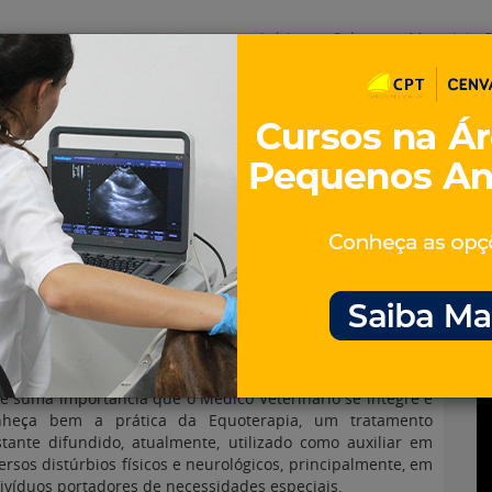
Início
Sobre
Materiais G
os
inos e ovinos
Entrevistas
iosidades
Equinos
os e Eventos
Genética e Tecnologia
ia e a Equoterapia
e suma importância que o Médico Veterinário se integre e
nheça bem a prática da Equoterapia, um tratamento
tante difundido, atualmente, utilizado como auxiliar em
ersos distúrbios físicos e neurológicos, principalmente, em
ivíduos portadores de necessidades especiais.