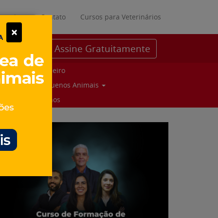
ratuitos
Contato
Cursos para Veterinários
×
Assine Gratuitamente
Parceiro
Pequenos Animais
Suinos