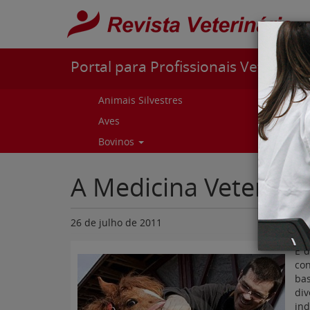
Pular para o conteúdo
Portal para Profissionais Veterinári
Animais Silvestres
Capr
Aves
Cur
Bovinos
Curs
A Medicina Veterinár
26 de julho de 2011
É d
co
bas
div
ind