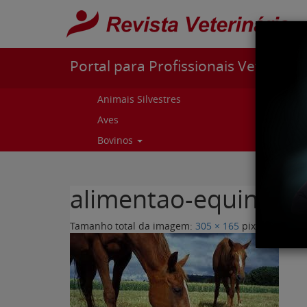
Pular para o conteúdo
Portal para Profissionais Veterinári
Animais Silvestres
Capr
Aves
Cur
Bovinos
Curs
alimentao-equina.jp
Tamanho total da imagem:
305
×
165
pixels