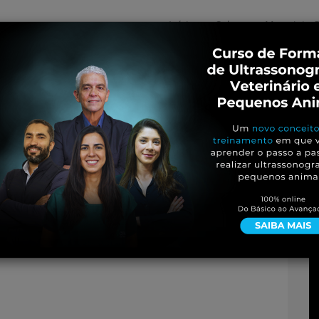
Início
Sobre
Materiais G
os
inos e ovinos
Entrevistas
iosidades
Equinos
os e Eventos
Genética e Tecnologia
g