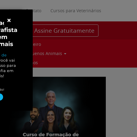
ratuitos
Contato
Cursos para Veterinários
×
Assine Gratuitamente
Parceiro
Pequenos Animais
Suinos