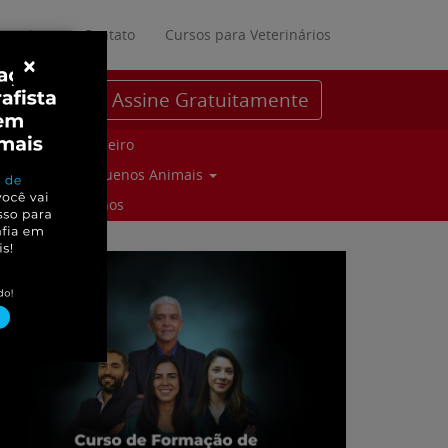
ratuitos
Contato
Cursos para Veterinários
×
Assine Gratuitamente
Parceiro
Pequenos Animais
Suinos