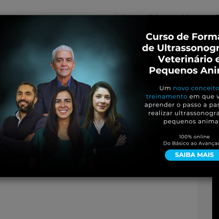
Início
Sobre
Materiais G
os
inos e ovinos
Entrevistas
iosidades
Equinos
os e Eventos
Genética e Tecnologia