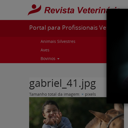
Pular para o conteúdo
Portal para Profissionais Veterinári
Animais Silvestres
Capr
Aves
Cur
Bovinos
Curs
gabriel_41.jpg
Tamanho total da imagem:
×
pixels