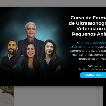
Início
Sobre
Materiais G
os
inos e ovinos
Entrevistas
iosidades
Equinos
os e Eventos
Genética e Tecnologia