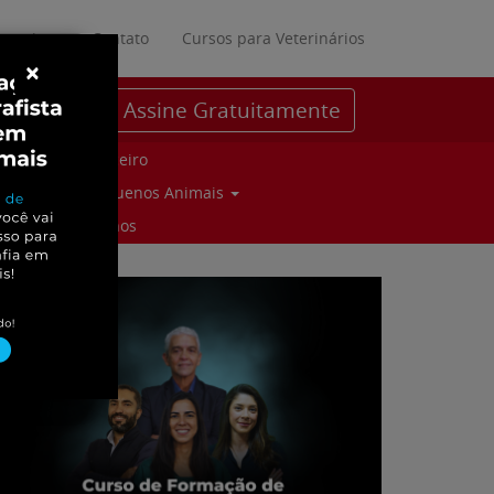
ratuitos
Contato
Cursos para Veterinários
×
Assine Gratuitamente
Parceiro
Pequenos Animais
Suinos