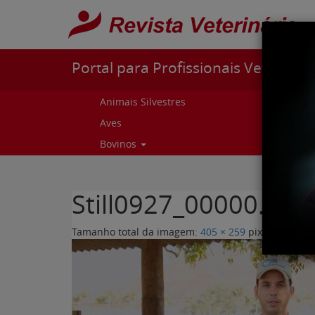
Pular para o conteúdo
Portal para Profissionais Veterinári
Animais Silvestres
Capr
Aves
Cur
Bovinos
Curs
Still0927_00000.jpg
Tamanho total da imagem:
405
×
259
pixels