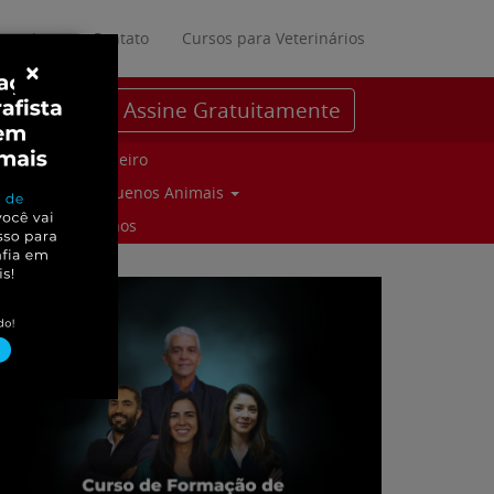
ratuitos
Contato
Cursos para Veterinários
×
Assine Gratuitamente
Parceiro
Pequenos Animais
Suinos