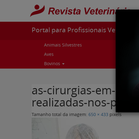
Pular para o conteúdo
Portal para Profissionais Veterinári
Animais Silvestres
Capr
Aves
Cur
Bovinos
Curs
as-cirurgias-em-peq
realizadas-nos-plant
Tamanho total da imagem:
650
×
433
pixels