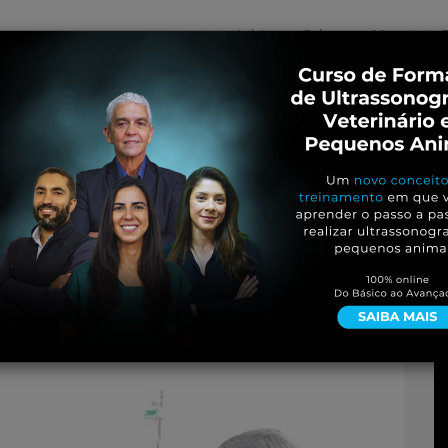
Início
Sobre
Materiais G
os
inos e ovinos
Entrevistas
iosidades
Equinos
os e Eventos
Genética e Tecnologia
uenos-animais-mais-
oes-veterinarios.jpg