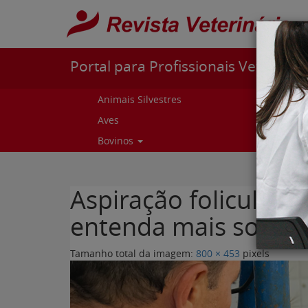
Pular para o conteúdo
Portal para Profissionais Veterinári
Animais Silvestres
Capr
Aves
Cur
Bovinos
Curs
Aspiração folicular 
entenda mais sobre e
Tamanho total da imagem:
800
×
453
pixels