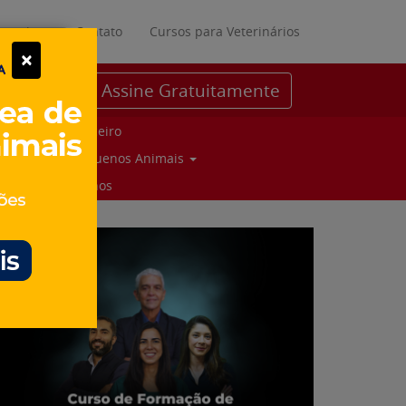
ratuitos
Contato
Cursos para Veterinários
×
Assine Gratuitamente
Parceiro
Pequenos Animais
Suinos