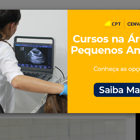
Início
Sobre
Materiais G
os
inos e ovinos
Entrevistas
iosidades
Equinos
os e Eventos
Genética e Tecnologia
para FIV em bovinos
ssa técnica – Artigo