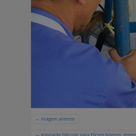
← Imagem anterior
←
Aspiração folicular para FIV em bovinos: enten