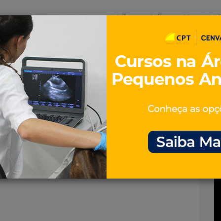
Início
Sobre
Materiais G
os
inos e ovinos
Entrevistas
iosidades
Equinos
os e Eventos
Genética e Tecnologia
ocejo-é-contagioso-