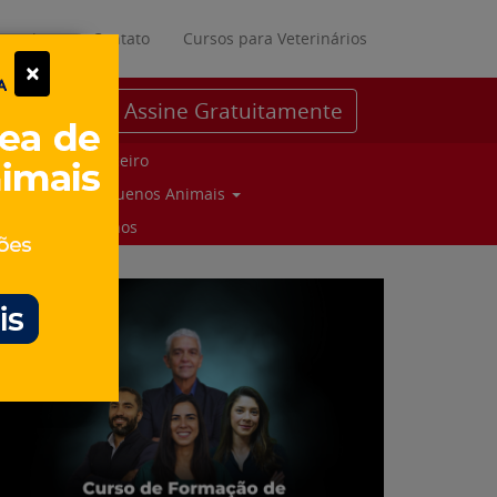
ratuitos
Contato
Cursos para Veterinários
×
Assine Gratuitamente
Parceiro
Pequenos Animais
Suinos