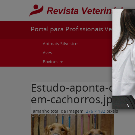
Pular para o conteúdo
Portal para Profissionais Veterinári
Animais Silvestres
Capr
Aves
Cur
Bovinos
Curs
Estudo-aponta-que-b
em-cachorros.jpg
Tamanho total da imagem:
276
×
182
pixels