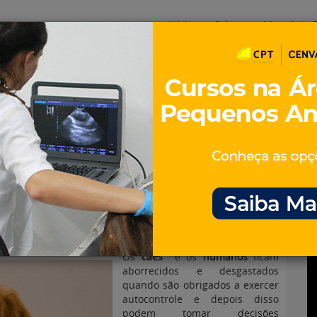
Início
Sobre
Materiais G
os
inos e ovinos
Entrevistas
iosidades
Equinos
os e Eventos
Genética e Tecnologia
iguais em Autocontrole
Os
cães
e os
humanos
ficam
aborrecidos e desgastados
quando são obrigados a exercer
autocontrole e depois disso
podem tomar decisões