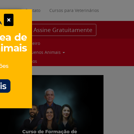
ratuitos
Contato
Cursos para Veterinários
×
Assine Gratuitamente
Parceiro
Pequenos Animais
Suinos