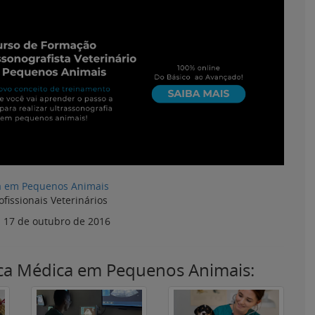
a em Pequenos Animais
ofissionais Veterinários
:
17 de outubro de 2016
ica Médica em Pequenos Animais:
Como a ultrassonografia
Entenda o que é
:
auxilia no atendimento
peritonite em cães e
de emergências
como diagnosticar de
ia
veterinárias
forma precisa