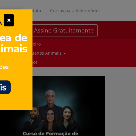
ratuitos
Contato
Cursos para Veterinários
×
Assine Gratuitamente
Parceiro
Pequenos Animais
Suinos