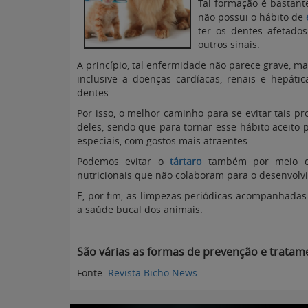
Tal formação é bastant
não possui o hábito de
ter os dentes afetado
outros sinais.
A princípio, tal enfermidade não parece grave, m
inclusive a doenças cardíacas, renais e hepáti
dentes.
Por isso, o melhor caminho para se evitar tais p
deles, sendo que para tornar esse hábito aceito 
especiais, com gostos mais atraentes.
Podemos evitar o
tártaro
também por meio da 
nutricionais que não colaboram para o desenvolv
E, por fim, as limpezas periódicas acompanhadas
a saúde bucal dos animais.
São várias as formas de prevenção e tratame
Fonte:
Revista Bicho News