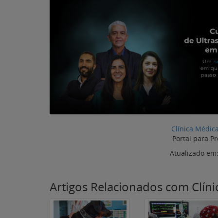
Clínica Médic
Portal para Pr
Atualizado em
Artigos Relacionados com Clín
Transfusão sanguínea
Monitorização
em pequenos animais:
anestésica veterinária
indicações e cuidados
entenda sua
importância na cirurg
de pequenos animais