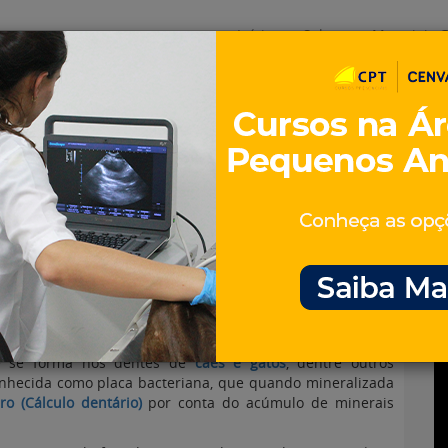
Início
Sobre
Materiais G
os
inos e ovinos
Entrevistas
iosidades
Equinos
os e Eventos
Genética e Tecnologia
rtaro) em cães e gatos
 se forma nos dentes de
cães e gatos
, dentre outros
nhecida como placa bacteriana, que quando mineralizada
aro (Cálculo dentário)
por conta do acúmulo de minerais