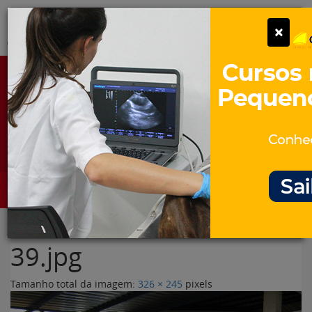
Pular
Alter
×
para
o
conteúdo
Portal para Profissionais Veterinários
Assine Gratuitamente
Categorias
Alter
39.jpg
Tamanho total da imagem:
326
×
245
pixels