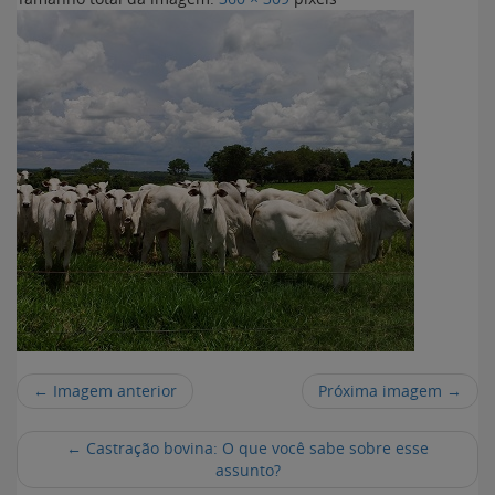
← Imagem anterior
Próxima imagem →
←
Castração bovina: O que você sabe sobre esse
assunto?