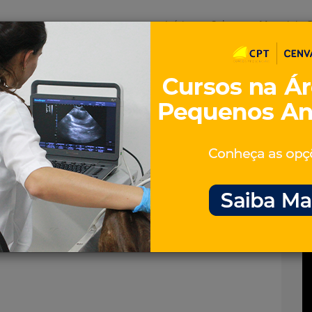
Início
Sobre
Materiais G
os
inos e ovinos
Entrevistas
iosidades
Equinos
os e Eventos
Genética e Tecnologia
gatos.jpg