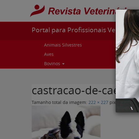
Pular para o conteúdo
Portal para Profissionais Veterinári
Animais Silvestres
Capr
Aves
Cur
Bovinos
Curs
castracao-de-caes-e-
Tamanho total da imagem:
222
×
227
pixels