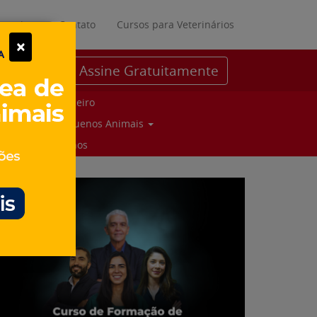
ratuitos
Contato
Cursos para Veterinários
×
Assine Gratuitamente
Parceiro
Pequenos Animais
Suinos