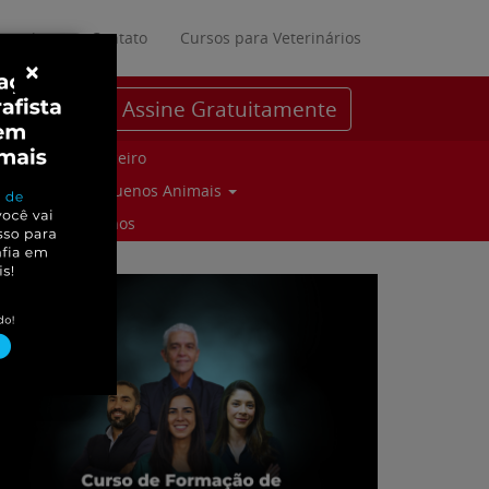
ratuitos
Contato
Cursos para Veterinários
×
Assine Gratuitamente
Parceiro
Pequenos Animais
Suinos