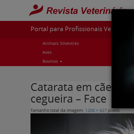
Pular para o conteúdo
Portal para Profissionais Veterinári
Animais Silvestres
Capr
Aves
Cur
Bovinos
Curs
Catarata em cães Pri
cegueira – Face
Tamanho total da imagem:
1200
×
627
pixels