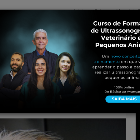
Início
Sobre
Materiais G
os
inos e ovinos
Entrevistas
iosidades
Equinos
os e Eventos
Genética e Tecnologia
ncipal responsável pela