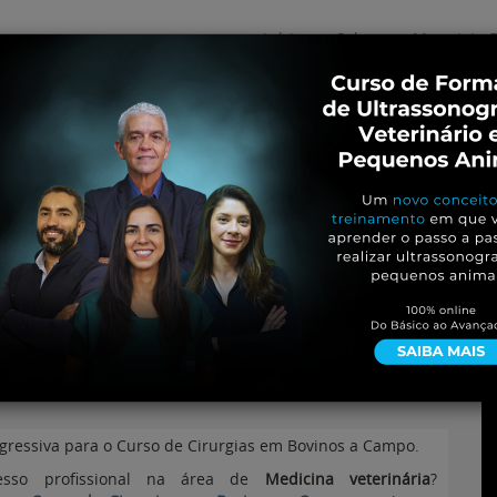
Início
Sobre
Materiais G
os
inos e ovinos
Entrevistas
iosidades
Equinos
os e Eventos
Genética e Tecnologia
os a Campo. Contagem
ressiva para o Curso de Cirurgias em Bovinos a Campo.
esso profissional na área de
Medicina veterinária
?