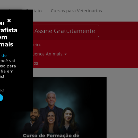
ratuitos
Contato
Cursos para Veterinários
×
Assine Gratuitamente
Parceiro
Pequenos Animais
Suinos