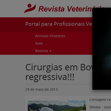
Pular para o conteúdo
Portal para Profissionais Veterinári
Animais Silvestres
Capr
Aves
Cur
Bovinos
Curs
Cirurgias em Bovin
regressiva!!!
29 de maio de 2013
Contagem reg
Deseja suc