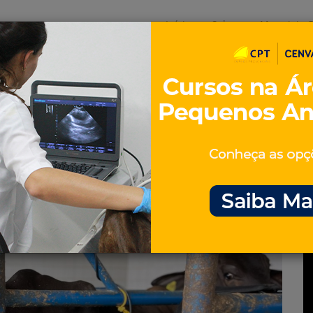
Início
Sobre
Materiais G
os
inos e ovinos
Entrevistas
iosidades
Equinos
os e Eventos
Genética e Tecnologia
ovinos facebook