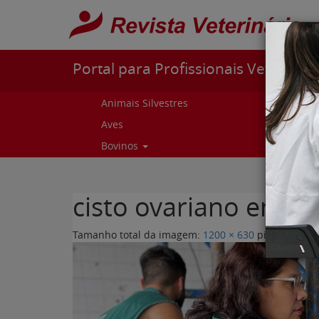
Pular para o conteúdo
Portal para Profissionais Veterinári
Animais Silvestres
Capr
Aves
Cur
Bovinos
Curs
cisto ovariano em b
Tamanho total da imagem:
1200
×
630
pixels