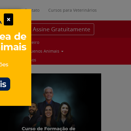
ratuitos
Contato
Cursos para Veterinários
×
Assine Gratuitamente
Parceiro
Pequenos Animais
Suinos