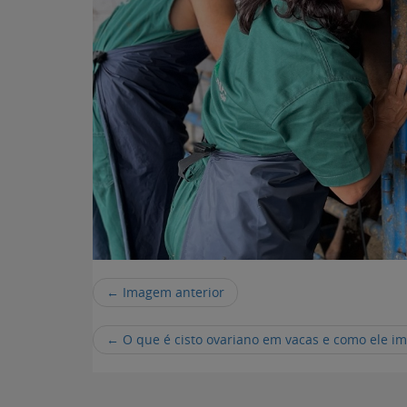
← Imagem anterior
←
O que é cisto ovariano em vacas e como ele i