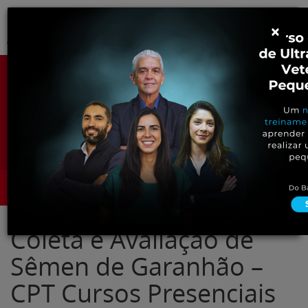
Pular
Alter
×
para
o
conteúdo
Portal para Profissionais Veterinários
Assine Gratuitamente
Categorias
Alter
Coleta e Avaliação de
Sêmen de Garanhão –
CPT Cursos Presenciais