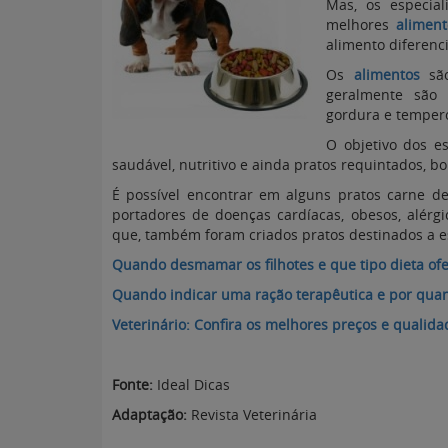
Mas, os especia
melhores
aliment
alimento diferenc
Os
alimentos
são
geralmente são
gordura e tempero
O objetivo dos e
saudável, nutritivo e ainda pratos requintados, bo
É possível encontrar em alguns pratos carne de 
portadores de doenças cardíacas, obesos, alérg
que, também foram criados pratos destinados a e
Quando desmamar os filhotes e que tipo dieta ofe
Quando indicar uma ração terapêutica e por quan
Veterinário: Confira os melhores preços e qualid
Fonte:
Ideal Dicas
Adaptação:
Revista Veterinária