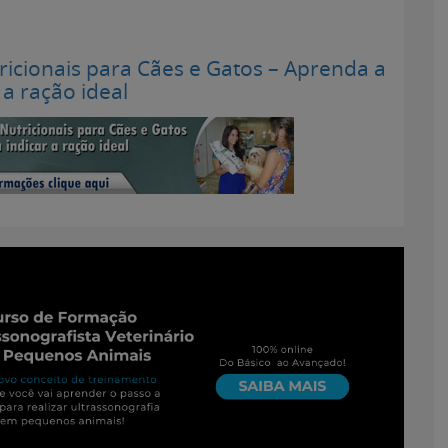
icionais para Cães e Gatos – Aprenda a
 a ração ideal
ofissionais Veterinários
:
24 de fevereiro de 2014