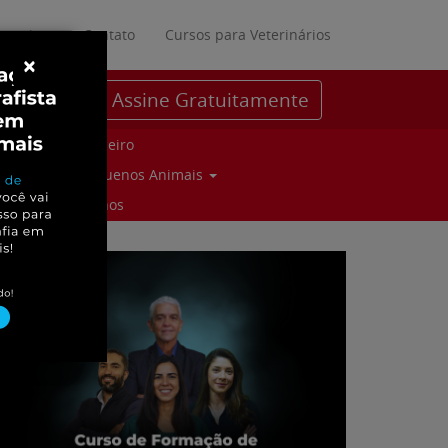
ratuitos
Contato
Cursos para Veterinários
×
Assine Gratuitamente
Parceiro
Pequenos Animais
Suinos