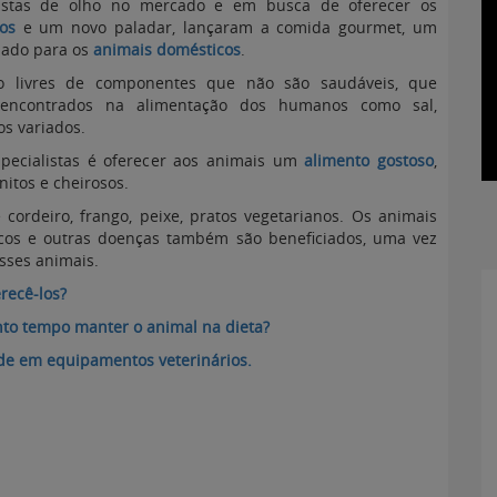
listas de olho no mercado e em busca de oferecer os
os
e um novo paladar, lançaram a comida gourmet, um
iado para os
animais domésticos
.
 livres de componentes que não são saudáveis, que
 encontrados na alimentação dos humanos como sal,
s variados.
specialistas é oferecer aos animais um
alimento gostoso
,
nitos e cheirosos.
cordeiro, frango, peixe, pratos vegetarianos. Os animais
icos e outras doenças também são beneficiados, uma vez
sses animais.
recê-los?
to tempo manter o animal na dieta?
ade em equipamentos veterinários.