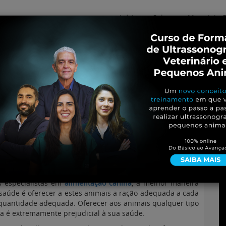
Início
Sobre
Materiais G
os
inos e ovinos
Entrevistas
iosidades
Equinos
os e Eventos
Genética e Tecnologia
a animais de estimação
 especialistas em
alimentação canina
, a melhor maneira
saúde é oferecer a estes animais a ração adequada a cada
quantidade adequada. Oferecer aos animais qualquer tipo
 é extremamente prejudicial à sua saúde.