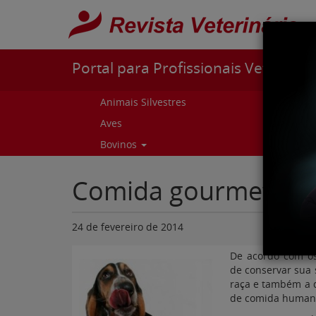
Pular para o conteúdo
Portal para Profissionais Veterinári
Animais Silvestres
Capr
Aves
Cur
Bovinos
Curs
Comida gourmet par
24 de fevereiro de 2014
De acordo com os
de conservar sua 
raça e também a 
de comida humana