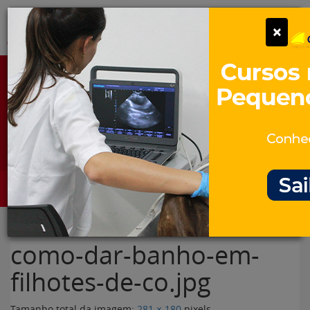
Pular
Alter
×
para
o
conteúdo
Portal para Profissionais Veterinários
Assine Gratuitamente
Categorias
Alter
como-dar-banho-em-
filhotes-de-co.jpg
Tamanho total da imagem:
281
×
180
pixels