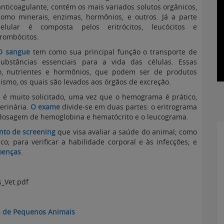
anticoagulante, contém os mais variados solutos orgânicos,
como minerais, enzimas, hormônios, e outros. Já a parte
celular é composta pelos eritrócitos, leucócitos e
trombócitos.
O sangue
tem como sua principal função o transporte de
substâncias essenciais para a vida das células. Essas
no, nutrientes e hormônios, que podem ser de produtos
ismo, os quais são levados aos órgãos de excreção.
é muito solicitado, uma vez que o hemograma é prático,
erinária.
O exame
divide-se em duas partes: o eritrograma
 dosagem de hemoglobina e hematócrito e o leucograma.
to de screening
que visa avaliar a saúde do animal; como
co; para verificar a habilidade corporal e às infecções; e
oenças
.
s_Vet.pdf
ca de Pequenos Animais