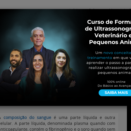
Início
Sobre
Materiais G
os
inos e ovinos
Entrevistas
iosidades
Equinos
os e Eventos
Genética e Tecnologia
neos: importância do
A
composição do sangue
é uma parte líquida e outra
celular. A parte líquida, denominada plasma quando com
anticoagulante, contém o fibrinogênio e o soro quando sem