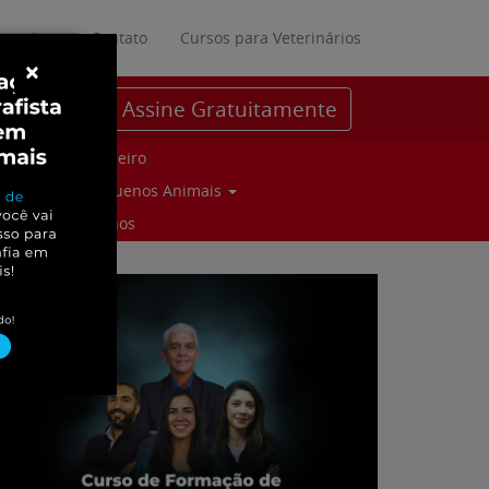
ratuitos
Contato
Cursos para Veterinários
×
Assine Gratuitamente
Parceiro
Pequenos Animais
Suinos