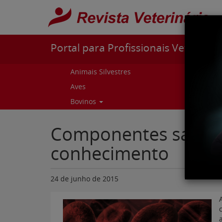
Pular para o conteúdo
Portal para Profissionais Veterinári
Animais Silvestres
Capr
Aves
Cur
Bovinos
Curs
Componentes sanguí
conhecimento
24 de junho de 2015