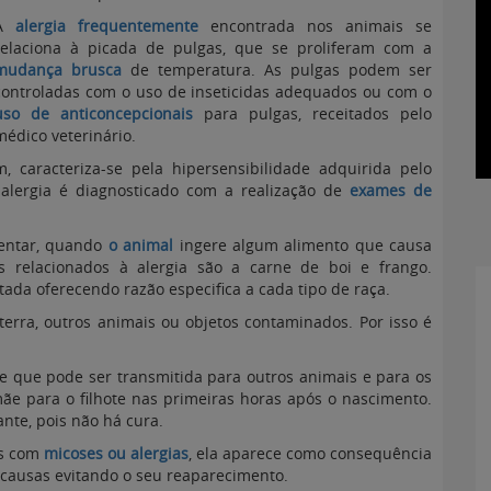
A
alergia frequentemente
encontrada nos animais se
relaciona à picada de pulgas, que se proliferam com a
mudança brusca
de temperatura. As pulgas podem ser
controladas com o uso de inseticidas adequados ou com o
uso de anticoncepcionais
para pulgas, receitados pelo
médico veterinário.
aracteriza-se pela hipersensibilidade adquirida pelo
 alergia é diagnosticado com a realização de
exames de
imentar, quando
o animal
ingere algum alimento que causa
s relacionados à alergia são a carne de boi e frango.
tada oferecendo razão especifica a cada tipo de raça.
erra, outros animais ou objetos contaminados. Por isso é
se que pode ser transmitida para outros animais e para os
ãe para o filhote nas primeiras horas após o nascimento.
nte, pois não há cura.
as com
micoses ou alergias
, ela aparece como consequência
s causas evitando o seu reaparecimento.