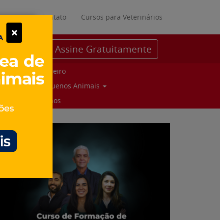
ratuitos
Contato
Cursos para Veterinários
×
Assine Gratuitamente
Parceiro
Pequenos Animais
Suinos