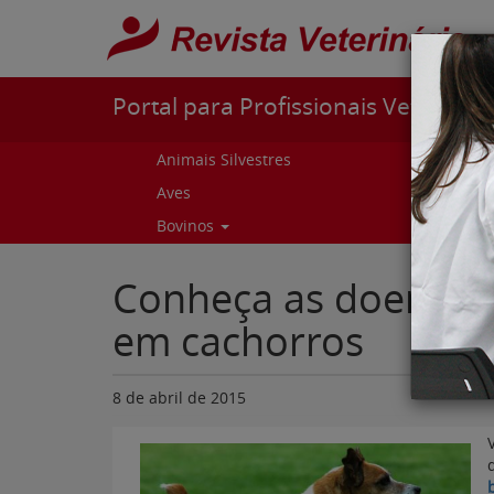
Pular para o conteúdo
Portal para Profissionais Veterinári
Animais Silvestres
Capr
Aves
Cur
Bovinos
Curs
Conheça as doenças
em cachorros
8 de abril de 2015