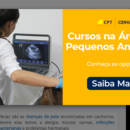
Início
Sobre
Materiais G
os
inos e ovinos
Entrevistas
iosidades
Equinos
os e Eventos
Genética e Tecnologia
 de pele mais comuns
Várias são as
doenças de pele
encontradas em cachorros,
dentre elas temos a alergia, micose, sarnas,
infecções
bacterianas
e problemas hormonais.