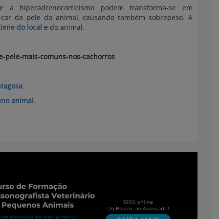
 e a hiperadrenocorticismo podem transforma-se em
a cor da pele do animal, causando também sobrepeso. A
iene do local
e do animal.
de-pele-mais-comuns-nos-cachorros
ntagosa.
eno animal.
enos Animais
ofissionais Veterinários
em:
8 de abril de 2015