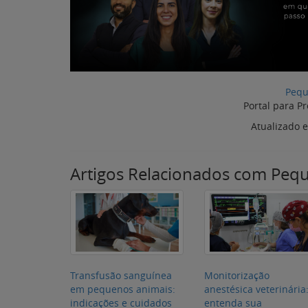
Artigos Relacionados com Peq
Transfusão sanguínea
Monitorização
em pequenos animais:
anestésica veterinária
indicações e cuidados
entenda sua
importância na cirurg
de pequenos animais