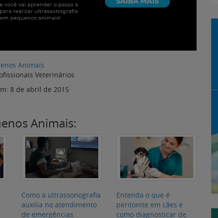
uenos Animais:
Como a ultrassonografia
Entenda o que é
:
auxilia no atendimento
peritonite em cães e
de emergências
como diagnosticar de
ia
veterinárias
forma precisa