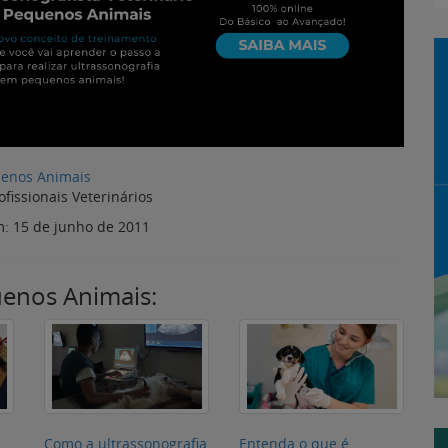
uenos Animais:
Como a ultrassonografia
Entenda o que é
:
auxilia no atendimento
peritonite em cães e
de emergências
como diagnosticar de
ia
veterinárias
forma precisa