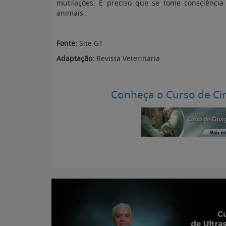
mutilações. É preciso que se tome consciência
animais.
Fonte:
Site G1
Adaptação:
Revista Veterinária
Conheça o Curso de Ci
Pequ
Portal para Pr
Atualizado e