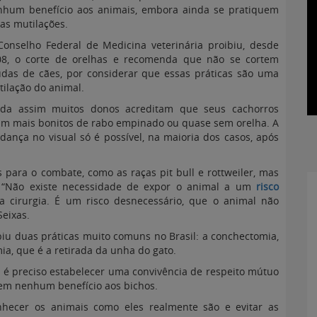
nhum benefício aos animais, embora ainda se pratiquem
as mutilações.
onselho Federal de Medicina veterinária proibiu, desde
08, o corte de orelhas e recomenda que não se cortem
das de cães, por considerar que essas práticas são uma
ilação do animal.
nda assim muitos donos acreditam que seus cachorros
am mais bonitos de rabo empinado ou quase sem orelha. A
ança no visual só é possível, na maioria dos casos, após
para o combate, como as raças pit bull e rottweiler, mas
. “Não existe necessidade de expor o animal a um
risco
 cirurgia. É um risco desnecessário, que o animal não
Seixas.
biu duas práticas muito comuns no Brasil: a conchectomia,
mia, que é a retirada da unha do gato.
 é preciso estabelecer uma convivência de respeito mútuo
azem nenhum benefício aos bichos.
nhecer os animais como eles realmente são e evitar as