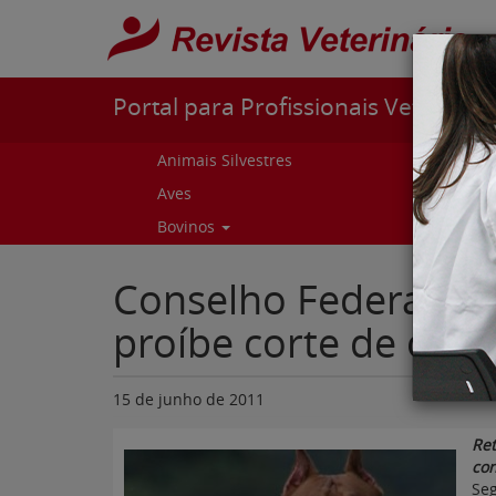
Pular para o conteúdo
Portal para Profissionais Veterinári
Animais Silvestres
Capr
Aves
Cur
Bovinos
Curs
Conselho Federal de
proíbe corte de orel
15 de junho de 2011
Re
con
Se