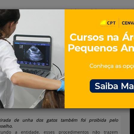
Início
Sobre
Materiais G
os
inos e ovinos
Entrevistas
iosidades
Equinos
os e Eventos
Genética e Tecnologia
 Medicina Veterinária
has de cães
tirada de unha dos gatos também foi proibida pelo
selho.
gundo a entidade, esses procedimentos não trazem