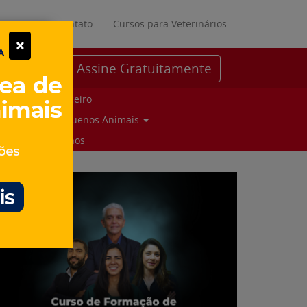
ratuitos
Contato
Cursos para Veterinários
×
Assine Gratuitamente
Parceiro
Pequenos Animais
Suinos