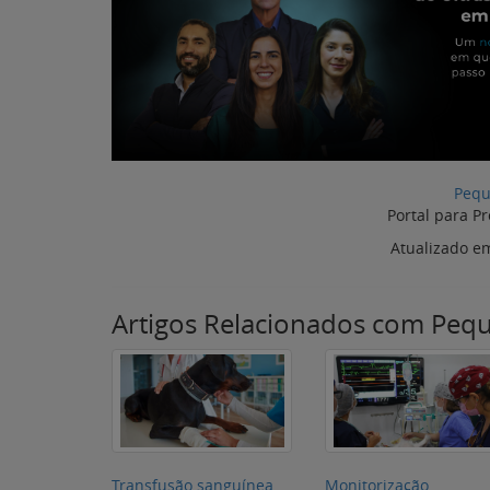
Artigos Relacionados com Peq
Transfusão sanguínea
Monitorização
em pequenos animais:
anestésica veterinária
indicações e cuidados
entenda sua
importância na cirurg
de pequenos animais