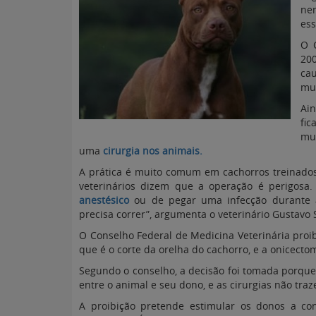
ne
ess
O C
20
cau
mut
Ai
fic
mud
uma
cirurgia nos animais.
A prática é muito comum em cachorros treinados 
veterinários dizem que a operação é perigosa
anestésico
ou de pegar uma infecção durante a
precisa correr”, argumenta o veterinário Gustavo 
O Conselho Federal de Medicina Veterinária proi
que é o corte da orelha do cachorro, e a onicecto
Segundo o conselho, a decisão foi tomada porque
entre o animal e seu dono, e as cirurgias não tr
A proibição pretende estimular os donos a co