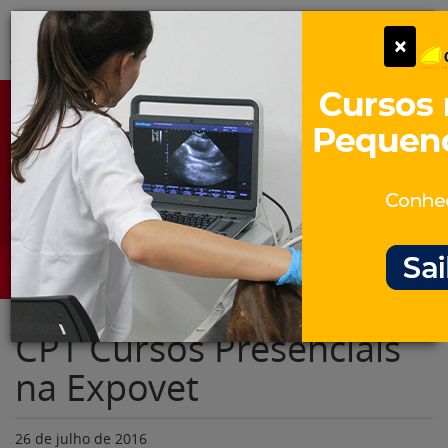
Pular
Alter
×
para
o
conteúdo
Portal para Profissionais Veterinários
Assine Gratuitamente
Categorias
Alter
CPT Cursos Presenciais
na Expovet
26 de julho de 2016