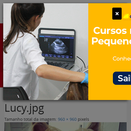
Pular
Alter
×
para
o
conteúdo
Portal para Profissionais Veterinários
Assine Gratuitamente
Categorias
Alter
Lucy.jpg
Tamanho total da imagem:
960
×
960
pixels