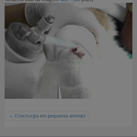
←
Criocirurgia em pequenos animais