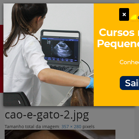
Pular
Alter
×
para
o
conteúdo
Portal para Profissionais Veterinários
Assine Gratuitamente
Categorias
Alter
cao-e-gato-2.jpg
Tamanho total da imagem:
357
×
280
pixels