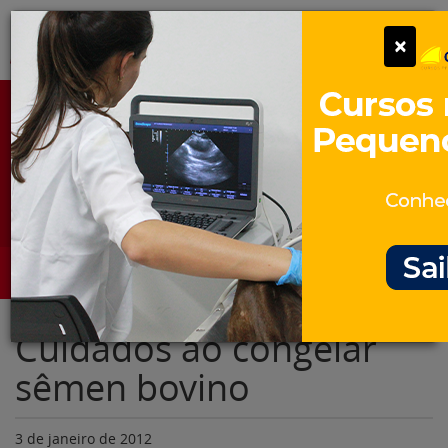
Pular
Alter
×
para
o
conteúdo
Portal para Profissionais Veterinários
Assine Gratuitamente
Categorias
Alter
Cuidados ao congelar
sêmen bovino
3 de janeiro de 2012