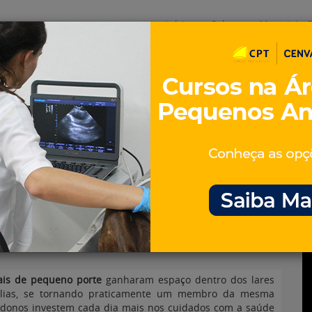
Início
Sobre
Materiais G
os
inos e ovinos
Entrevistas
iosidades
Equinos
os e Eventos
Genética e Tecnologia
e bucal de animais de
is de pequeno porte
ganharam espaço dentro dos lares
ílias, se tornando praticamente um membro da mesma
 donos investem cada dia mais nos cuidados com a saúde