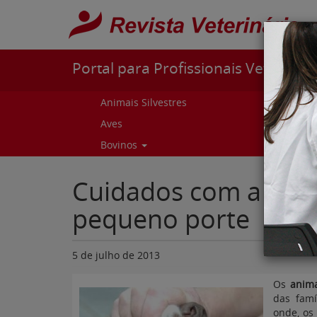
Pular para o conteúdo
Portal para Profissionais Veterinári
Animais Silvestres
Capr
Aves
Cur
Bovinos
Curs
Cuidados com a saúd
pequeno porte
5 de julho de 2013
Os
anima
das fam
onde, os