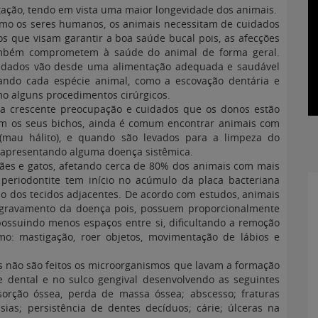
tação, tendo em vista uma maior longevidade dos animais.
mo os seres humanos, os animais necessitam de cuidados
cos que visam garantir a boa saúde bucal pois, as afecções
ambém comprometem à saúde do animal de forma geral.
idados vão desde uma alimentação adequada e saudável
ando cada espécie animal, como a escovação dentária e
o alguns procedimentos cirúrgicos.
a crescente preocupação e cuidados que os donos estão
m os seus bichos, ainda é comum encontrar animais com
 (mau hálito), e quando são levados para a limpeza do
 apresentando alguma doença sistêmica.
es e gatos, afetando cerca de 80% dos animais com mais
periodontite tem início no acúmulo da placa bacteriana
ção dos tecidos adjacentes. De acordo com estudos, animais
gravamento da doença pois, possuem proporcionalmente
ossuindo menos espaços entre si, dificultando a remoção
mo: mastigação, roer objetos, movimentação de lábios e
não são feitos os microorganismos que lavam a formação
ie dental e no sulco gengival desenvolvendo as seguintes
bsorção óssea, perda de massa óssea; abscesso; fraturas
sias; persistência de dentes decíduos; cárie; úlceras na