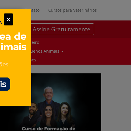
ratuitos
Contato
Cursos para Veterinários
×
Assine Gratuitamente
Parceiro
Pequenos Animais
Suinos