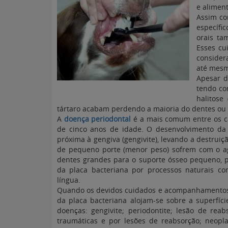
e alimen
Assim co
específi
orais t
Esses cu
consider
até mesm
Apesar d
tendo co
halitose
tártaro acabam perdendo a maioria do dentes ou
A
doença periodontal
é a mais comum entre os cã
de cinco anos de idade. O desenvolvimento da 
próxima à gengiva (gengivite), levando a destrui
de pequeno porte (menor peso) sofrem com o a
dentes grandes para o suporte ósseo pequeno, p
da placa bacteriana por processos naturais co
língua.
Quando os devidos cuidados e acompanhamentos 
da placa bacteriana alojam-se sobre a superfíc
doenças: gengivite; periodontite; lesão de rea
traumáticas e por lesões de reabsorção; neopla