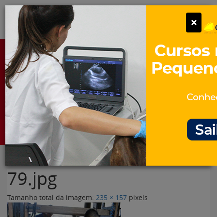
Pular
Alter
×
para
o
conteúdo
Portal para Profissionais Veterinários
Assine Gratuitamente
Categorias
Alter
79.jpg
Tamanho total da imagem:
235
×
157
pixels