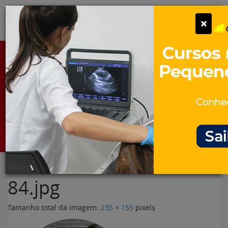
Pular
Alter
×
para
o
conteúdo
Portal para Profissionais Veterinários
Assine Gratuitamente
Categorias
Alter
84.jpg
Tamanho total da imagem:
235
×
155
pixels