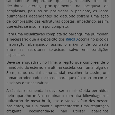
sabidamente importante que sejam feitos os dois
decúbitos laterais, principalmente na pesquisa de
neoplasias, pois ao se posicionar o paciente, os lobos
pulmonares dependentes do decúbito sofrem uma ação
de compressão das estruturas opostas, impedindo, assim,
que estes se insuflem por completo.
Para uma visualização completa do parênquima pulmonar,
é necessário que a exposição dos
Raios X
ocorra no pico da
inspiração, alcançando, assim, o máximo de contraste
entre as estruturas torácicas, salvo em condições
específicas.
Deve-se enquadrar, no filme, a região que compreende o
manúbrio do esterno e a última costela, com uma folga de
3 cm, tanto cranial como caudal, escolhendo, assim, um
tamanho adequado de chassi para que não ocorram cortes
e sobras desnecessárias.
A técnica recomendada deve ser a mais rápida permitida
pelo aparelho (mAs) combinado com alta kilovoltagem e
utilização de mesa buck, isso devido ao fato dos nossos
pacientes, na sua maioria, apresentarem uma respiração
ofegante. Recomenda-se não utilizar aparelhos