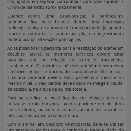
conjugados, em especial com animais com tórax superior a
07 cm de diâmetro aproximadamente.
Quando ocorre uma subexposição, o parênquima
pulmonar fica mais branco, dando uma impressão
radiológica falsa de aumento de radiopacidade. Já, quando
ocorre o contrário, a superexposição, o enegrecimento
poderá ocultar alterações patológicas.
Ao se posicionar o paciente para a realização do exame em
decúbito lateral, os membros torácicos devem estar
paralelos um em relação ao outro, e tracionados
cranialmente. Os membros pélvicos também devem estar
simétricos entre si e tracionados caudalmente. O esterno e
a coluna vertebral devem estar paralelos à mesa e no
mesmo nível. O raio central deve incidir na margem caudal
da escápula, na altura da quinta costela.
Para se verificar o nível líquido em efusões pleurais,
utiliza-se o raio horizontal com o paciente em decúbito
lateral direito, ou com o animal apoiado nos membros
pélvicos com o auxílio do buck mural.
Com o animal em decúbito ventrodorsal, deve-se utilizar
um anteparo (calha) para o conforto e tranquilidade do