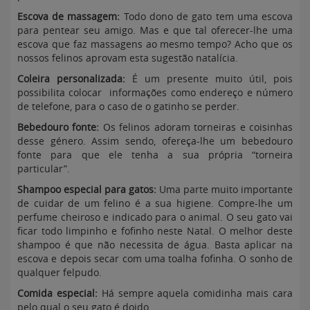
Escova de massagem:
Todo dono de gato tem uma escova
para pentear seu amigo. Mas e que tal oferecer-lhe uma
escova que faz massagens ao mesmo tempo? Acho que os
nossos felinos aprovam esta sugestão natalícia.
Coleira personalizada:
É um presente muito útil, pois
possibilita colocar informações como endereço e número
de telefone, para o caso de o gatinho se perder.
Bebedouro fonte:
Os felinos adoram torneiras e coisinhas
desse género. Assim sendo, ofereça-lhe um bebedouro
fonte para que ele tenha a sua própria “torneira
particular”.
Shampoo especial para gatos:
Uma parte muito importante
de cuidar de um felino é a sua higiene. Compre-lhe um
perfume cheiroso e indicado para o animal. O seu gato vai
ficar todo limpinho e fofinho neste Natal. O melhor deste
shampoo é que não necessita de água. Basta aplicar na
escova e depois secar com uma toalha fofinha. O sonho de
qualquer felpudo.
Comida especial:
Há sempre aquela comidinha mais cara
pelo qual o seu gato é doido.