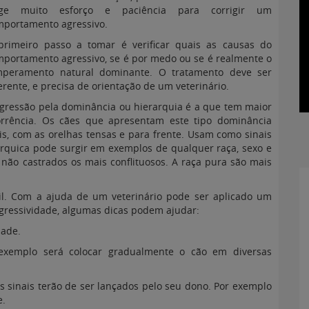
ige muito esforço e paciência para corrigir um
mportamento agressivo.
primeiro passo a tomar é verificar quais as causas do
portamento agressivo, se é por medo ou se é realmente o
mperamento natural dominante. O tratamento deve ser
erente, e precisa de orientação de um veterinário.
gressão pela dominância ou hierarquia é a que tem maior
rrência. Os cães
que apresentam este tipo dominância
is, com as orelhas tensas e para frente. Usam como sinais
rárquica pode surgir em exemplos de qualquer raça, sexo e
ão castrados os mais conflituosos. A raça pura são mais
cil. Com a ajuda de um veterinário pode ser aplicado um
agressividade, algumas dicas podem ajudar:
dade.
 exemplo será colocar gradualmente o cão em diversas
s sinais terão de ser lançados pelo seu dono. Por exemplo
e.