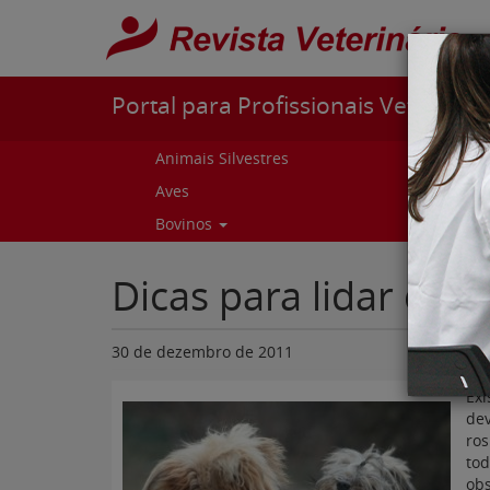
Pular para o conteúdo
Portal para Profissionais Veterinári
Animais Silvestres
Capr
Aves
Cur
Bovinos
Curs
Dicas para lidar com
30 de dezembro de 2011
Ex
de
ro
to
obs