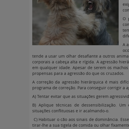
ex
co
O 
com
te
dif
A a
oco
tende a usar um olhar desafiante a outros anima
corporais a cabeça alta e rígida. A agressão hie
em qualquer idade. Apesar de serem os machos n
propensas para a agressão do que os cruzados.
A correção da agressão hierárquica é mais difí
programa de correção. Para conseguir corrigir a 
A) Tentar evitar que as situações gerem agressivi
B) Aplique técnicas de dessensibilização. Um
situações conflituosas e ir acalmando-o.
C) Habituar o cão aos sinais de dominância. Esse
tirar-lhe a sua tigela de comida ou olhar fixament