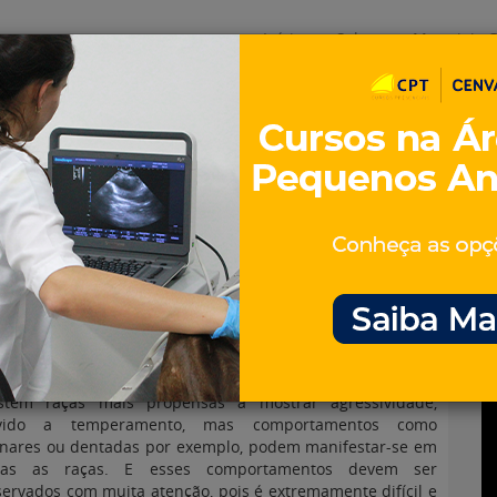
Início
Sobre
Materiais G
os
inos e ovinos
Entrevistas
iosidades
Equinos
os e Eventos
Genética e Tecnologia
 agressividade canina
istem raças mais propensas a mostrar agressividade,
vido a temperamento, mas comportamentos como
snares ou dentadas por exemplo, podem manifestar-se em
das as raças. E esses comportamentos devem ser
ervados com muita atenção, pois é extremamente difícil e