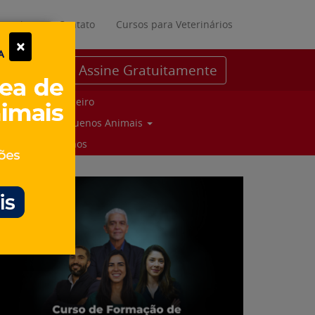
ratuitos
Contato
Cursos para Veterinários
×
Assine Gratuitamente
Parceiro
Pequenos Animais
Suinos