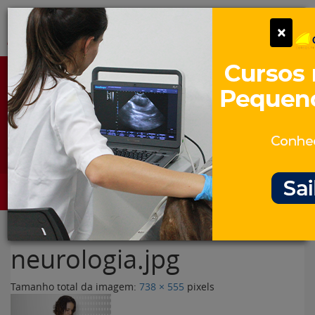
Pular
Alter
×
para
o
conteúdo
Portal para Profissionais Veterinários
Assine Gratuitamente
Categorias
Alter
neurologia.jpg
Tamanho total da imagem:
738
×
555
pixels