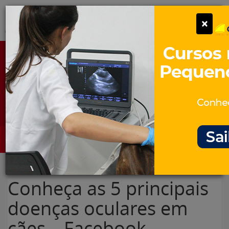
Pular
Alter
×
para
o
conteúdo
Portal para Profissionais Veterinários
Assine Gratuitamente
Categorias
Alter
Conheça as 5 principais
doenças oculares em
cães – Facebook