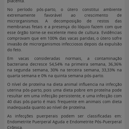
placenta.
No período pós-parto, o útero constitui ambiente
extremamente favorável ao crescimento de
microrganismos. A decomposição de restos das
membranas fetais e a presença do lóquio fazem com que
esse órgão torne-se excelente meio de cultura. Evidências
comprovam que em 100% das vacas paridas, o útero sofre
invasão de microrganismos infecciosos depois da expulsão
do feto.
Em vacas consideradas normais, a contaminação
bacteriana decresce 54,54% na primeira semana, 36,36%
na segunda semana, 30% na terceira semana, 33,33% na
quarta semana e 0% na quinta semana pós-parto.
O nível de proteína na dieta animal influencia na infecção
uterina pós-parto, pois uma dieta pobre em proteína pode
resultar em uma infecção persistente, e uma infecção com
40 dias pós-parto é mais frequente em animais com dieta
inadequada quanto ao nível de proteína.
As infecções puerperais podem ser classificadas em:
Endometrite Puerperal Aguda e Endometrite Pós-Puerperal
Crônica.