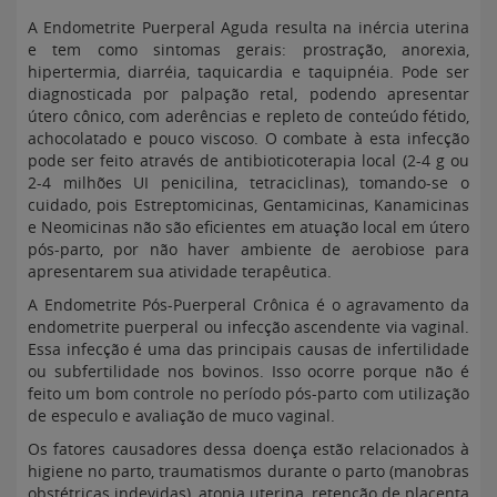
A Endometrite Puerperal Aguda resulta na inércia uterina
e tem como sintomas gerais: prostração, anorexia,
hipertermia, diarréia, taquicardia e taquipnéia. Pode ser
diagnosticada por palpação retal, podendo apresentar
útero cônico, com aderências e repleto de conteúdo fétido,
achocolatado e pouco viscoso. O combate à esta infecção
pode ser feito através de antibioticoterapia local (2-4 g ou
2-4 milhões UI penicilina, tetraciclinas), tomando-se o
cuidado, pois Estreptomicinas, Gentamicinas, Kanamicinas
e Neomicinas não são eficientes em atuação local em útero
pós-parto, por não haver ambiente de aerobiose para
apresentarem sua atividade terapêutica.
A Endometrite Pós-Puerperal Crônica é o agravamento da
endometrite puerperal ou infecção ascendente via vaginal.
Essa infecção é uma das principais causas de infertilidade
ou subfertilidade nos bovinos. Isso ocorre porque não é
feito um bom controle no período pós-parto com utilização
de especulo e avaliação de muco vaginal.
Os fatores causadores dessa doença estão relacionados à
higiene no parto, traumatismos durante o parto (manobras
obstétricas indevidas), atonia uterina, retenção de placenta