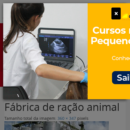
Pular
Alter
×
para
o
conteúdo
Portal para Profissionais Veterinários
Assine Gratuitamente
Categorias
Alter
Fábrica de ração animal
Tamanho total da imagem:
360
×
347
pixels