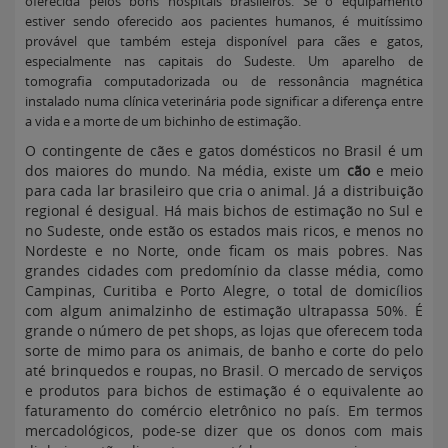
oferecida pelos bons hospitais brasileiros. Se o equipamento
estiver sendo oferecido aos pacientes humanos, é muitíssimo
provável que também esteja disponível para cães e gatos,
especialmente nas capitais do Sudeste. Um aparelho de
tomografia computadorizada ou de ressonância magnética
instalado numa clínica veterinária pode significar a diferença entre
a vida e a morte de um bichinho de estimação.
O contingente de cães e gatos domésticos no Brasil é um
dos maiores do mundo. Na média, existe um
cão
e meio
para cada lar brasileiro que cria o animal. Já a distribuição
regional é desigual. Há mais bichos de estimação no Sul e
no Sudeste, onde estão os estados mais ricos, e menos no
Nordeste e no Norte, onde ficam os mais pobres. Nas
grandes cidades com predomínio da classe média, como
Campinas, Curitiba e Porto Alegre, o total de domicílios
com algum animalzinho de estimação ultrapassa 50%. É
grande o número de pet shops, as lojas que oferecem toda
sorte de mimo para os animais, de banho e corte do pelo
até brinquedos e roupas, no Brasil. O mercado de serviços
e produtos para bichos de estimação é o equivalente ao
faturamento do comércio eletrônico no país. Em termos
mercadológicos, pode-se dizer que os donos com mais