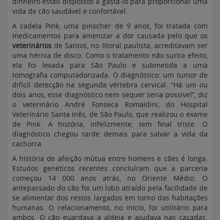
dinheiro estão dispostos a gastá-lo para proporcionar uma
vida de cão saudável e confortável.
A cadela Pink, uma pinscher de 9 anos, foi tratada com
medicamentos para amenizar a dor causada pelo que os
veterinários
de Santos, no litoral paulista, acreditavam ser
uma hérnia de disco. Como o tratamento não surtia efeito,
ela foi levada para São Paulo e submetida a uma
tomografia computadorizada. O diagnóstico: um tumor de
difícil detecção na segunda vértebra cervical. “Há um ou
dois anos, esse diagnóstico nem sequer seria possível”, diz
o veterinário André Fonseca Romaldini, do Hospital
Veterinário Santa Inês, de São Paulo, que realizou o exame
de Pink. A história, infelizmente, tem final triste. O
diagnóstico chegou tarde demais para salvar a vida da
cachorra.
A história de afeição mútua entre homens e cães é longa.
Estudos genéticos recentes concluíram que a parceria
começou 14 000 anos atrás, no Oriente Médio. O
antepassado do cão foi um lobo atraído pela facilidade de
se alimentar dos restos largados em torno das habitações
humanas. O relacionamento, no início, foi utilitário para
ambos. O cão guardava a aldeia e ajudava nas caçadas.