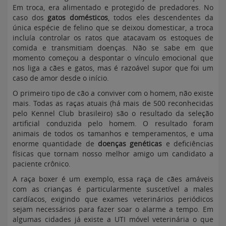
Em troca, era alimentado e protegido de predadores. No
caso dos
gatos domésticos
, todos eles descendentes da
única espécie de felino que se deixou domesticar, a troca
incluía controlar os ratos que atacavam os estoques de
comida e transmitiam doenças. Não se sabe em que
momento começou a despontar o vínculo emocional que
nos liga a cães e gatos, mas é razoável supor que foi um
caso de amor desde o início.
O primeiro tipo de cão a conviver com o homem, não existe
mais. Todas as raças atuais (há mais de 500 reconhecidas
pelo Kennel Club brasileiro) são o resultado da seleção
artificial conduzida pelo homem. O resultado foram
animais de todos os tamanhos e temperamentos, e uma
enorme quantidade de
doenças genéticas
e deficiências
físicas que tornam nosso melhor amigo um candidato a
paciente crônico.
A raça boxer é um exemplo, essa raça de cães amáveis
com as crianças é particularmente suscetível a males
cardíacos, exigindo que exames veterinários periódicos
sejam necessários para fazer soar o alarme a tempo. Em
algumas cidades já existe a UTI móvel veterinária o que