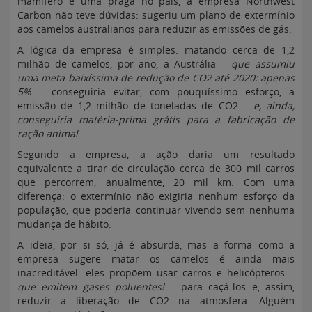
mamífero é uma praga no país, a empresa Northwest
Carbon não teve dúvidas: sugeriu um plano de extermínio
aos camelos australianos para reduzir as emissões de gás.
A lógica da empresa é simples: matando cerca de 1,2
milhão de camelos, por ano, a Austrália –
que assumiu
uma meta baixíssima de redução de CO2 até 2020: apenas
5%
– conseguiria evitar, com pouquíssimo esforço, a
emissão de 1,2 milhão de toneladas de CO2 –
e, ainda,
conseguiria matéria-prima grátis para a fabricação de
ração animal
.
Segundo a empresa, a ação daria um resultado
equivalente a tirar de circulação cerca de 300 mil carros
que percorrem, anualmente, 20 mil km. Com uma
diferença: o extermínio não exigiria nenhum esforço da
população, que poderia continuar vivendo sem nenhuma
mudança de hábito.
A ideia, por si só, já é absurda, mas a forma como a
empresa sugere matar os camelos é ainda mais
inacreditável: eles propõem usar carros e helicópteros –
que emitem gases poluentes!
– para caçá-los e, assim,
reduzir a liberação de CO2 na atmosfera. Alguém