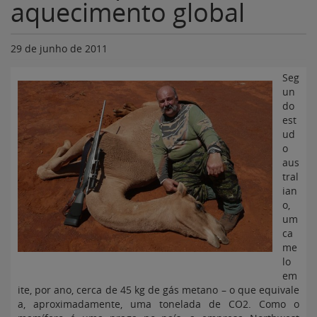
aquecimento global
29 de junho de 2011
Seg
un
do
est
ud
o
aus
tral
ian
o,
um
ca
me
lo
em
ite, por ano, cerca de 45 kg de gás metano – o que equivale
a, aproximadamente, uma tonelada de CO2. Como o