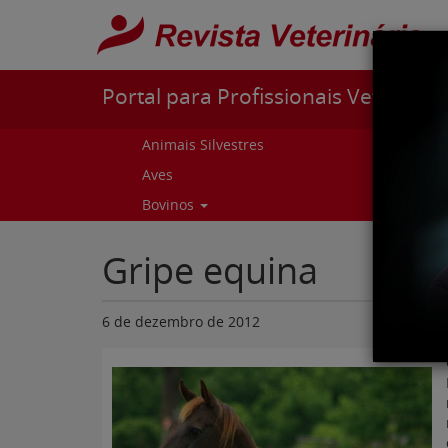
Pular para o conteúdo
Portal para Profissionais Veterinári
Animais Silvestres
Capr
Aves
Cur
Bovinos
Curs
Gripe equina
6 de dezembro de 2012