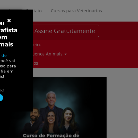
ratuitos
Contato
Cursos para Veterinários
×
Assine Gratuitamente
Parceiro
Pequenos Animais
Suinos