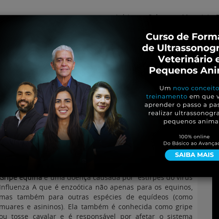
Início
Sobre
Materiais G
os
inos e ovinos
Entrevistas
iosidades
Equinos
os e Eventos
Genética e Tecnologia
Gripe equina
é uma doença causada por estirpes do vírus
Influenza A que é enzoótica não apenas para os equinos,
mas também para outras espécies de equídeos (como
muares e asininos). Ela também é conhecida como gripe
ou tosse cavalar e é responsável por afetar o sistema