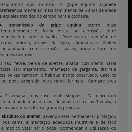
respiratório dos animais. A gripe equina acomete
preferencialmente animais com menos de 5 anos de idade
e aqueles trazidos do campo para a cocheira.
A
transmissão da gripe equina
ocorre mais
frequentemente de forma direta, por aerossóis, entre
animais infectados e sadios. Pode ocorrer também de
forma indireta, através da água, alimentos e fômites
contaminados com secreções nasais, urina e fezes de
animais doentes.
 são: febre; perda de apetite; apatia; corrimento nasal
osse; lacrimejamento; inflamação da garganta; diarreia
rtes baixas também é habitualmente observado. Caso os
e pode progredir para rinite, laringite, faringite e/ou
 a 2 semanas, nos casos mais simples. Caso ocorram
 animal pode morrer, mas são poucos os casos. Todavia, a
usa aos animais leva a grandes prejuízos.
absoluto do animal
, devendo este permanecer protegido
 boa cama, alimentação adequada (nutritiva e de fácil
 o médico veterinário pode recomendar a utilização de