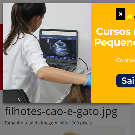
Pular
Alter
×
para
o
conteúdo
Portal para Profissionais Veterinários
Assine Gratuitamente
Categorias
Alter
filhotes-cao-e-gato.jpg
Tamanho total da imagem:
400
×
300
pixels