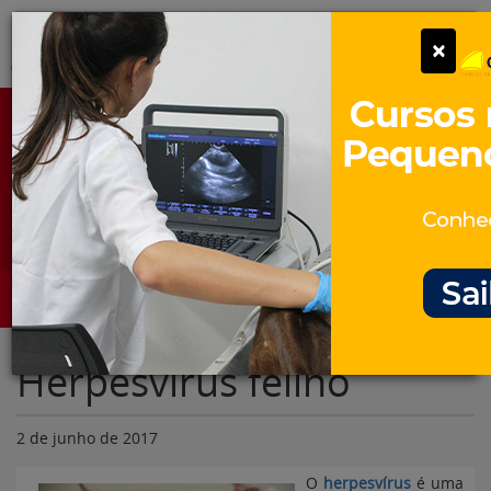
Pular
Alter
×
para
o
conteúdo
Portal para Profissionais Veterinários
Assine Gratuitamente
Categorias
Alter
Herpesvírus felino
2 de junho de 2017
O
herpesvírus
é uma