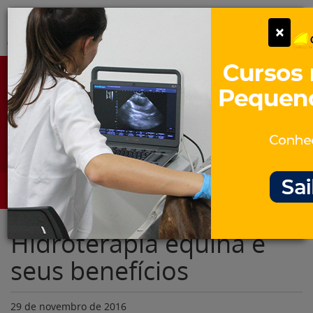
Pular
Alter
×
para
o
conteúdo
Portal para Profissionais Veterinários
Assine Gratuitamente
Categorias
Alter
Hidroterapia equina e
seus benefícios
29 de novembro de 2016