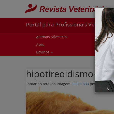
Pular para o conteúdo
Portal para Profissionais Veterinári
Animais Silvestres
Capr
Aves
Cur
Bovinos
Curs
hipotireoidismo-can
Tamanho total da imagem:
800
×
533
pixels