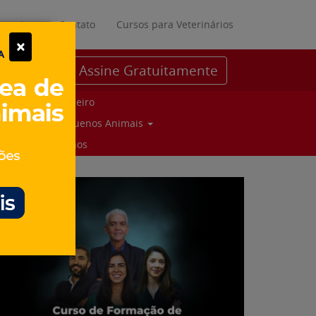
ratuitos
Contato
Cursos para Veterinários
×
Assine Gratuitamente
Parceiro
Pequenos Animais
Suinos