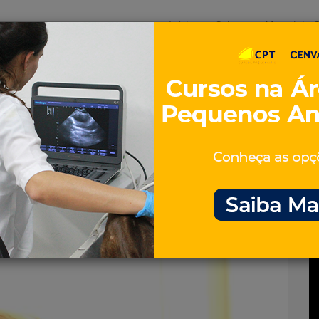
Início
Sobre
Materiais G
os
inos e ovinos
Entrevistas
iosidades
Equinos
os e Eventos
Genética e Tecnologia
ino.jpg