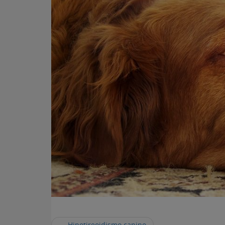
←
Hipotireoidismo canino