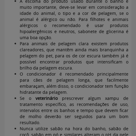
A escolha do produto usado durante o banho é
muito importante, deve-se levar em consideração a
idade do animal, o tipo e a cor de pelagem, se o
animal é alérgico ou não. Para filhotes e animais
alérgicos o recomendado é usar produtos
hipoalergênicos e neutros, sabonete de glicerina é
uma boa opção.
Para animais de pelagem clara existem produtos
clareadores, que mantêm ainda mais branquinha a
pelagem do pet, para os de cor escura também já é
possível encontrar produtos que intensificam o
brilho da pelagem escura.
O condicionador é recomendado principalmente
para cães de pelagem longa, que facilmente
embaraçam, além disso, o condicionador tem função
hidratante da pelagem.
Se o
veterinário
prescrever algum xampu de
tratamento específico, as recomendações de uso,
intervalos entre os banhos e tempo que devem ficar
de molho deverão ser seguidos para um bom
resultado.
Nunca utilize sabão na hora do banho, sabão de
cocô, sabão em pó e similares alteram o pH da pele