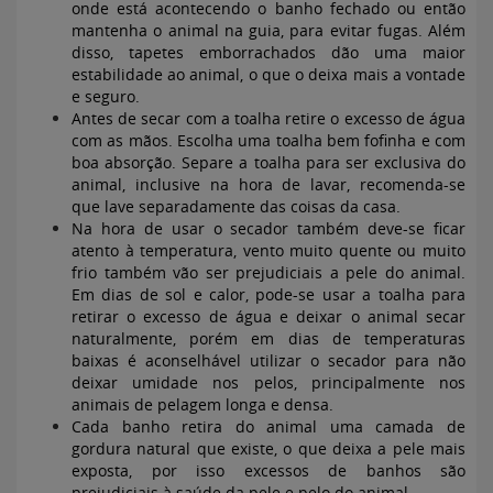
onde está acontecendo o banho fechado ou então
mantenha o animal na guia, para evitar fugas. Além
disso, tapetes emborrachados dão uma maior
estabilidade ao animal, o que o deixa mais a vontade
e seguro.
Antes de secar com a toalha retire o excesso de água
com as mãos. Escolha uma toalha bem fofinha e com
boa absorção. Separe a toalha para ser exclusiva do
animal, inclusive na hora de lavar, recomenda-se
que lave separadamente das coisas da casa.
Na hora de usar o secador também deve-se ficar
atento à temperatura, vento muito quente ou muito
frio também vão ser prejudiciais a pele do animal.
Em dias de sol e calor, pode-se usar a toalha para
retirar o excesso de água e deixar o animal secar
naturalmente, porém em dias de temperaturas
baixas é aconselhável utilizar o secador para não
deixar umidade nos pelos, principalmente nos
animais de pelagem longa e densa.
Cada banho retira do animal uma camada de
gordura natural que existe, o que deixa a pele mais
exposta, por isso excessos de banhos são
prejudiciais à saúde da pele e pelo do animal.