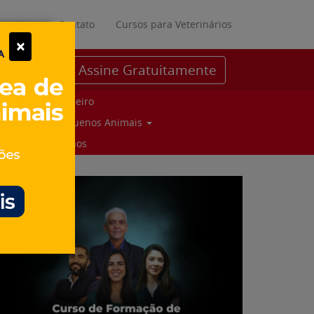
ratuitos
Contato
Cursos para Veterinários
×
Assine Gratuitamente
Parceiro
Pequenos Animais
Suinos