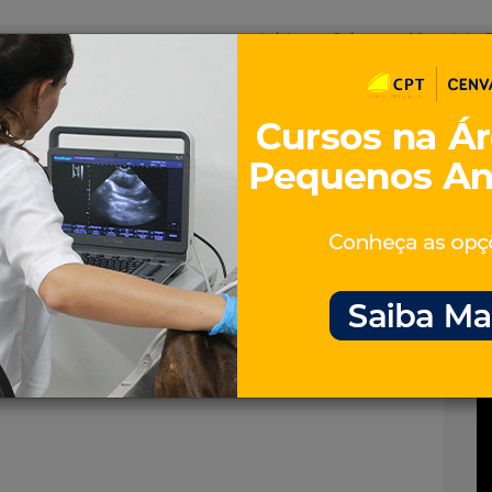
Início
Sobre
Materiais G
os
inos e ovinos
Entrevistas
iosidades
Equinos
os e Eventos
Genética e Tecnologia
vo.jpg