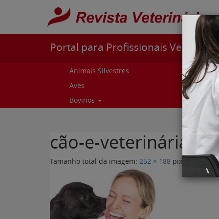
Pular para o conteúdo
Portal para Profissionais Veterinári
Animais Silvestres
Capr
Aves
Cur
Bovinos
Curs
cão-e-veterinária-no
Tamanho total da imagem:
252
×
188
pixels